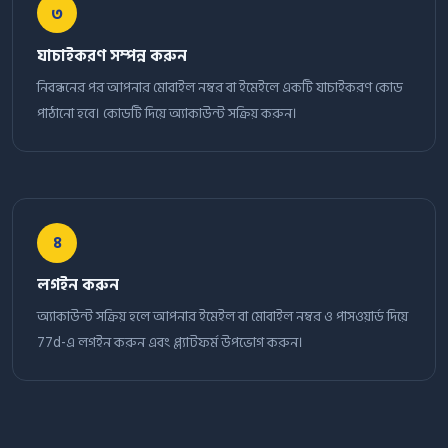
৩
যাচাইকরণ সম্পন্ন করুন
নিবন্ধনের পর আপনার মোবাইল নম্বর বা ইমেইলে একটি যাচাইকরণ কোড
পাঠানো হবে। কোডটি দিয়ে অ্যাকাউন্ট সক্রিয় করুন।
৪
লগইন করুন
অ্যাকাউন্ট সক্রিয় হলে আপনার ইমেইল বা মোবাইল নম্বর ও পাসওয়ার্ড দিয়ে
77d-এ লগইন করুন এবং প্ল্যাটফর্ম উপভোগ করুন।