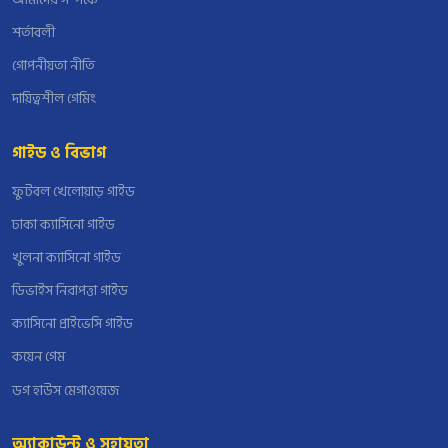
শর্তাবলী
গোপনীয়তা নীতি
দায়িত্বশীল গেমিং
গাইড ও বিভাগ
ফুটবল খেলোয়াড় গাইড
ঢাকা ক্যাসিনো গাইড
খুলনা ক্যাসিনো গাইড
ডিভাইস নিরাপত্তা গাইড
ক্যাসিনো প্রাইভেসি গাইড
কয়েন গেম
ডগ হাউস মেগাওয়েজ
অ্যাকাউন্ট ও সহায়তা