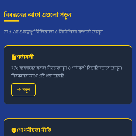
নিবন্ধনের আগে এগুলো পড়ুন
77d-এর গুরুত্বপূর্ণ নীতিমালা ও নির্দেশিকা সম্পর্কে জানুন
শর্তাবলী
77d ব্যবহারের সকল নিয়মকানুন ও শর্তাবলী বিস্তারিতভাবে জানুন।
নিবন্ধনের আগে এটি পড়া জরুরি।
পড়ুন
গোপনীয়তা নীতি