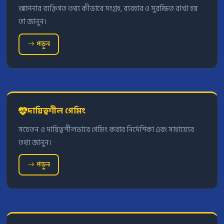
আপনার ব্যক্তিগত তথ্য কীভাবে সংগ্রহ, ব্যবহার ও সুরক্ষিত রাখা হয়
তা জানুন।
পড়ুন
দায়িত্বশীল গেমিং
সচেতন ও দায়িত্বশীলভাবে গেমিং করার নির্দেশিকা এবং সাহায্যের
তথ্য জানুন।
পড়ুন