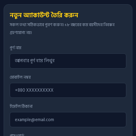
নিবন্ধন ফর্ম ও তথ্য
নতুন অ্যাকাউন্ট তৈরি করুন
সকল তথ্য সঠিকভাবে পূরণ করুন। ১৮ বছরের কম বয়সীদের নিবন্ধন
গ্রহণযোগ্য নয়।
পূর্ণ নাম
মোবাইল নম্বর
ইমেইল ঠিকানা
পাসওয়ার্ড