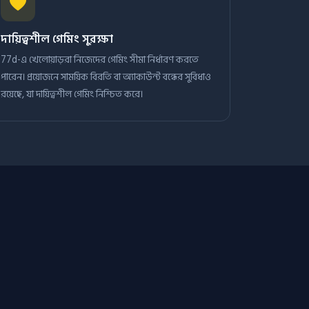
দায়িত্বশীল গেমিং সুরক্ষা
77d-এ খেলোয়াড়রা নিজেদের গেমিং সীমা নির্ধারণ করতে
পারেন। প্রয়োজনে সাময়িক বিরতি বা অ্যাকাউন্ট বন্ধের সুবিধাও
রয়েছে, যা দায়িত্বশীল গেমিং নিশ্চিত করে।