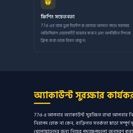
ফিশিং সচেতনতা
77d-এর নামে ভুয়া ইমেইল বা মেসেজ আসতে পারে। সবসময়
অফিসিয়াল ওয়েবসাইট ব্যবহার করুন এবং অপরিচিত লিংকে
ক্লিক করা থেকে বিরত থাকুন।
অ্যাকাউন্ট সুরক্ষার কার্যক
77d-এ আপনার অ্যাকাউন্ট সুরক্ষিত রাখা আপনার নিজের 
নিরাপদ হোক না কেন, ব্যক্তিগত সতর্কতা ছাড়া সম্পূর্ণ 
খেলোয়াড়দের জন্য নিচের পদক্ষেপগুলো অনুসরণ করা