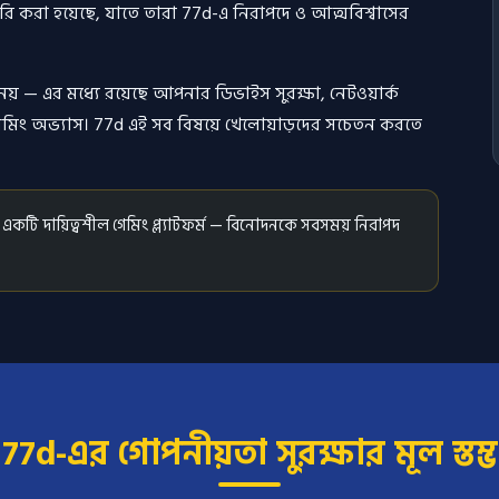
তৈরি করা হয়েছে, যাতে তারা 77d-এ নিরাপদে ও আত্মবিশ্বাসের
 নয় — এর মধ্যে রয়েছে আপনার ডিভাইস সুরক্ষা, নেটওয়ার্ক
শীল গেমিং অভ্যাস। 77d এই সব বিষয়ে খেলোয়াড়দের সচেতন করতে
একটি দায়িত্বশীল গেমিং প্ল্যাটফর্ম — বিনোদনকে সবসময় নিরাপদ
77d-এর গোপনীয়তা সুরক্ষার মূল স্তম্ভ