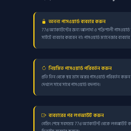
অনন্য পাসওয়ার্ড ব্যবহার করুন
77d অ্যাকাউন্টের জন্য আলাদা ও শক্তিশালী পাসওয়ার্ড
সাইটে ব্যবহার করবেন না। পাসওয়ার্ড ম্যানেজার ব্যবহা
নিয়মিত পাসওয়ার্ড পরিবর্তন করুন
প্রতি তিন থেকে ছয় মাস অন্তর পাসওয়ার্ড পরিবর্তন কর
দেখলে সাথে সাথে পাসওয়ার্ড বদলান।
ব্যবহারের পর লগআউট করুন
গেমিং শেষে সবসময় 77d অ্যাকাউন্ট থেকে লগআউট কর