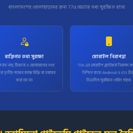
বাংলাদেশের খেলোয়াড়দের জন্য 77d যেভাবে তথ্য সুরক্ষিত রাখে
ব্যক্তিগত তথ্য সুরক্ষা
মোবাইল নিরাপত্তা
ার নাম, ঠিকানা ও যোগাযোগের তথ্য
77d-এর মোবাইল প্ল্যাটফর্ম নিরাপদ 
 তৃতীয় পক্ষের কাছে বিক্রি বা হস্তান্তর
নিশ্চিত করে। Android ও iOS উভ
করা হয় না।
ডিভাইসে সুরক্ষিত গেমিং সম্ভব।