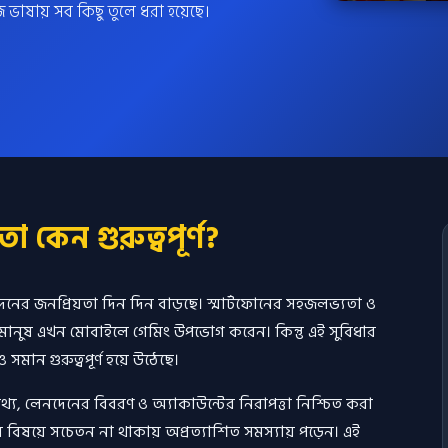
জ ভাষায় সব কিছু তুলে ধরা হয়েছে।
 কেন গুরুত্বপূর্ণ?
ের জনপ্রিয়তা দিন দিন বাড়ছে। স্মার্টফোনের সহজলভ্যতা ও
্ক মানুষ এখন মোবাইলে গেমিং উপভোগ করেন। কিন্তু এই সুবিধার
মান গুরুত্বপূর্ণ হয়ে উঠেছে।
থ্য, লেনদেনের বিবরণ ও অ্যাকাউন্টের নিরাপত্তা নিশ্চিত করা
বিষয়ে সচেতন না থাকায় অপ্রত্যাশিত সমস্যায় পড়েন। এই