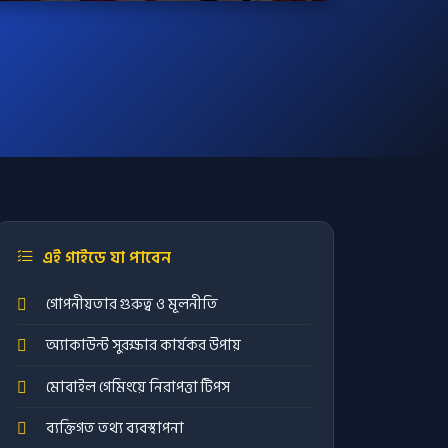
এই গাইডে যা পাবেন
গোপনীয়তার গুরুত্ব ও মূলনীতি
অ্যাকাউন্ট সুরক্ষার কার্যকর উপায়
মোবাইল গেমিংয়ে নিরাপত্তা টিপস
ব্যক্তিগত তথ্য ব্যবস্থাপনা