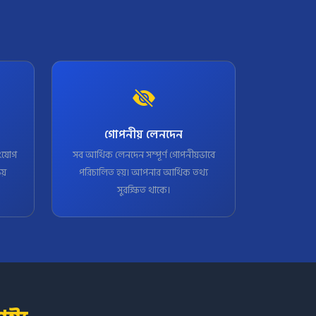
গোপনীয় লেনদেন
সংযোগ
সব আর্থিক লেনদেন সম্পূর্ণ গোপনীয়ভাবে
য়
পরিচালিত হয়। আপনার আর্থিক তথ্য
সুরক্ষিত থাকে।