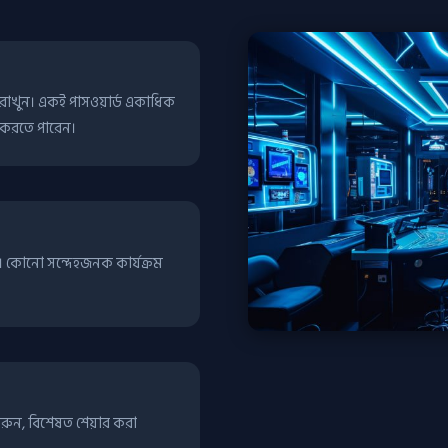
 রাখুন। একই পাসওয়ার্ড একাধিক
র করতে পারেন।
ুন। কোনো সন্দেহজনক কার্যক্রম
ুন, বিশেষত শেয়ার করা