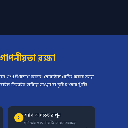
গোপনীয়তা রক্ষা
োনে 77d উপভোগ করেন। মোবাইলে গেমিং করার সময়
ইল ডিভাইস হারিয়ে যাওয়া বা চুরি হওয়ার ঝুঁকি
অ্যাপ আপডেট রাখুন
২
ব্রাউজার ও অপারেটিং সিস্টেম সবসময়