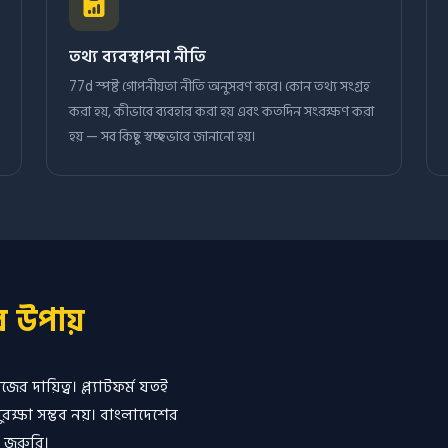
তথ্য ব্যবস্থাপনা নীতি
77d স্পষ্ট গোপনীয়তা নীতি অনুসরণ করে। কোন তথ্য সংগ্রহ
করা হয়, কীভাবে ব্যবহার করা হয় এবং কতদিন সংরক্ষণ করা
হয় — সব কিছু স্বচ্ছভাবে জানানো হয়।
র উপায়
দায়িত্ব। প্ল্যাটফর্ম যতই
সুরক্ষা সম্ভব নয়। বাংলাদেশের
 জরুরি।