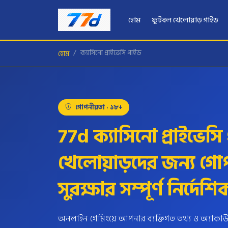
হোম
ফুটবল খেলোয়াড় গাইড
ক্যাসিনো প্রাইভেসি গাইড
হোম
গোপনীয়তা · ১৮+
77d ক্যাসিনো প্রাইভেস
খেলোয়াড়দের জন্য গোপ
সুরক্ষার সম্পূর্ণ নির্দেশি
অনলাইন গেমিংয়ে আপনার ব্যক্তিগত তথ্য ও অ্যাকাউ