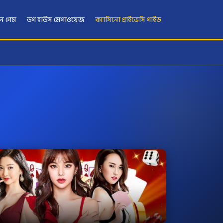
েন গেম
ডগ হাউস মেগাওয়েজ
ক্যাসিনো প্রাইভেসি গাইড