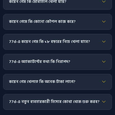
কয়েন গেম কি মোবাইলে খেলা যায়?
কয়েন গেমে কি কোনো কৌশল কাজ করে?
77d-এ কয়েন গেম কি ১৮ বছরের নিচে খেলা যাবে?
77d-এ অ্যাকাউন্টের তথ্য কি নিরাপদ?
কয়েন গেম খেলতে কি অনেক টাকা লাগে?
77d-এ নতুন ব্যবহারকারী হিসেবে কোথা থেকে শুরু করব?