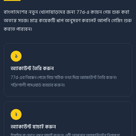
বাংলাদেশের নতুন খেলোয়াড়দের জন্য 77d-এ কয়েন গেম শুরু করা
অত্যন্ত সহজ। মাত্র কয়েকটি ধাপ অনুসরণ করলেই আপনি গেমিং শুরু
করতে পারবেন।
১
অ্যাকাউন্ট তৈরি করুন
77d-এর নিবন্ধন পেজে গিয়ে সঠিক তথ্য দিয়ে অ্যাকাউন্ট তৈরি করুন।
শক্তিশালী পাসওয়ার্ড ব্যবহার করুন।
২
অ্যাকাউন্ট যাচাই করুন
ইমেইল বা ফোন নম্বর যাচাই করুন। এটি আপনার অ্যাকাউন্টের নিরাপত্তা