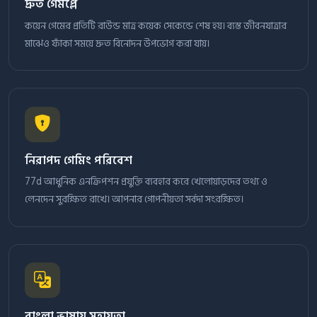
দ্রুত গেমপ্লে
কয়েন গেমের প্রতিটি রাউন্ড মাত্র কয়েক সেকেন্ডে শেষ হয়। ব্যস্ত জীবনযাত্রার
মাঝেও ফাঁকা সময়ে দ্রুত বিনোদন উপভোগ করা যায়।
নিরাপদ গেমিং পরিবেশ
77d আধুনিক এনক্রিপশন প্রযুক্তি ব্যবহার করে খেলোয়াড়দের তথ্য ও
লেনদেন সুরক্ষিত রাখে। আপনার গোপনীয়তা সর্বদা সংরক্ষিত।
বাংলা ভাষায় সহায়তা