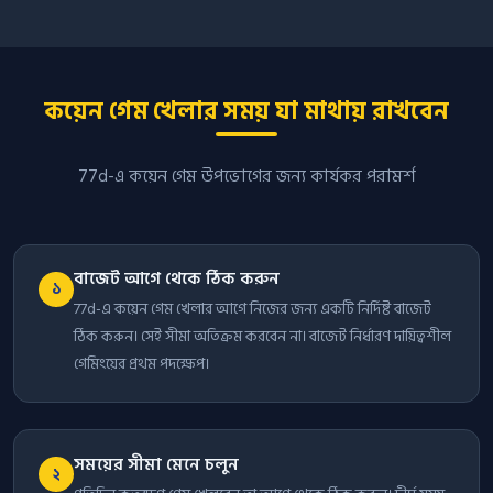
কয়েন গেম খেলার সময় যা মাথায় রাখবেন
77d-এ কয়েন গেম উপভোগের জন্য কার্যকর পরামর্শ
বাজেট আগে থেকে ঠিক করুন
১
77d-এ কয়েন গেম খেলার আগে নিজের জন্য একটি নির্দিষ্ট বাজেট
ঠিক করুন। সেই সীমা অতিক্রম করবেন না। বাজেট নির্ধারণ দায়িত্বশীল
গেমিংয়ের প্রথম পদক্ষেপ।
সময়ের সীমা মেনে চলুন
২