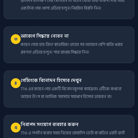
প্রতিদিন কতক্ষণ গেম খেলবেন তা আগে থেকে ঠিক করুন। দীর্ঘ সময়
একটানা গেম খেলা এড়িয়ে চলুন। নিয়মিত বিরতি নিন।
আবেগে সিদ্ধান্ত নেবেন না
৩
কয়েন গেমে হার-জিত স্বাভাবিক। হারের পর আবেগে বেশি বাজি ধরার
প্রবণতা এড়িয়ে চলুন। শান্ত মাথায় সিদ্ধান্ত নিন।
গেমিংকে বিনোদন হিসেবে দেখুন
৪
77d-এর কয়েন গেম একটি বিনোদনমূলক কার্যক্রম। এটিকে কখনো
আয়ের উৎস বা আর্থিক সমস্যার সমাধান হিসেবে ভাববেন না।
নিরাপদ সংযোগ ব্যবহার করুন
৫
77d-এ লগইন করার সময় নিজের মোবাইল ডেটা বা বাড়ির ওয়াই-ফাই