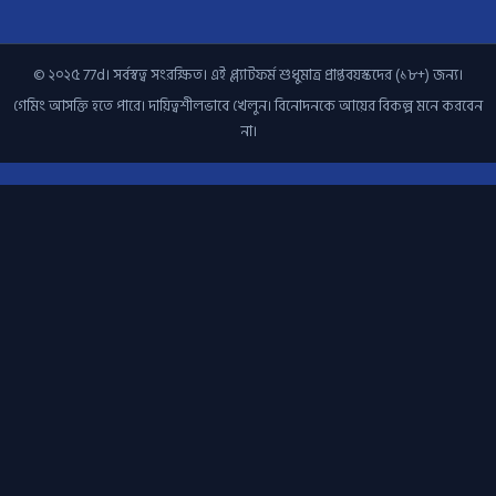
© ২০২৫ 77d। সর্বস্বত্ব সংরক্ষিত। এই প্ল্যাটফর্ম শুধুমাত্র প্রাপ্তবয়স্কদের (১৮+) জন্য।
গেমিং আসক্তি হতে পারে। দায়িত্বশীলভাবে খেলুন। বিনোদনকে আয়ের বিকল্প মনে করবেন
না।